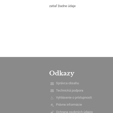
zatiaľ žiadne údaje
Odkazy
Správca obsahu
Technická podpora
Vyhlásenie o prístupnosti
Právne informácie
Ochrana osobných údajov