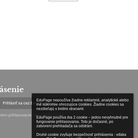
ásenie
EduPage nepoužíva žiadne reklamné, analytické alebo 
Prihlásiť sa cez EduPage účet
iné súkromie ohrozujúce cookies. Žiadne cookies sa 
nezdieľajú s tretími stranami.

iem prihlasovacie meno alebo heslo
EduPage používa iba 2 cookie – jedno nevyhnutné pre 
fungovanie prihlasovania. Toto je dočasné, po 
zatvorení prehliadača sa odstráni.

Druhé cookie zvyšuje bezpečnosť prihlásenia - vďaka 