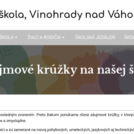
škola, Vinohrady nad Váh
ŠKOLA
ŽIACI A RODIČIA
ŠKOLSKÁ JEDÁLEŇ
ŠKO
jmové krúžky na našej š
posledným zvonením. Preto žiakom ponúkame rôzne záujmové krúžky, v ktorých 
ne a zmysluplne.
rníci a sú zamerané na rozvoj pohybových, umeleckých, jazykových aj technickýc