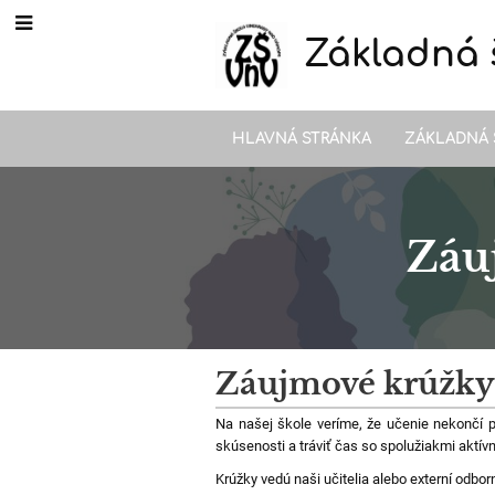
Základná 
HLAVNÁ STRÁNKA
ZÁKLADNÁ 
Záu
Záujmové
Záujmové krúžky
krúžky
Na našej škole veríme, že učenie nekončí 
skúsenosti a tráviť čas so spolužiakmi aktív
na
Krúžky vedú naši učitelia alebo externí odbo