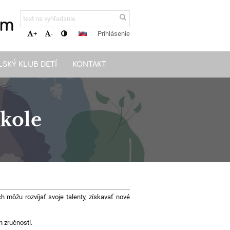
om
Prihlásenie
+
-
LSKÝ KLUB DETÍ
KONTAKT
kole
môžu rozvíjať svoje talenty, získavať nové
h zručností.