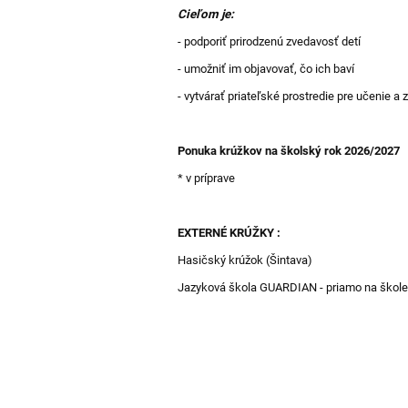
našej
Cieľom je:
škole
- podporiť prirodzenú zvedavosť detí
- umožniť im objavovať, čo ich baví
- vytvárať priateľské prostredie pre učenie a
Ponuka krúžkov na školský rok 2026/2027
* v príprave
EXTERNÉ KRÚŽKY :
Hasičský krúžok (Šintava)
Jazyková škola GUARDIAN - priamo na škole 