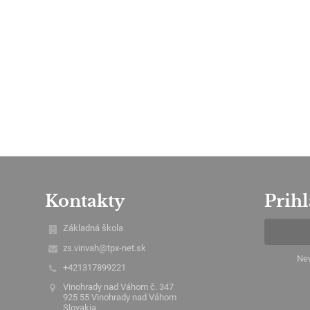
Kontakty
Prihl
Základná škola
zs.vinvah@tpx-net.sk
Nev
+421317899221
Vinohrady nad Váhom č. 347
925 55 Vinohrady nad Váhom
Slovakia