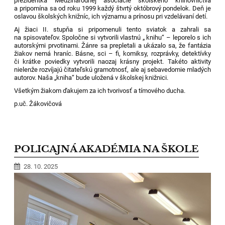
prezidentka Medzinárodnej asociácie školského knihovníctva
a pripomína sa od roku 1999 každý štvrtý októbrový pondelok. Deň je
oslavou školských knižníc, ich významu a prínosu pri vzdelávaní detí.
Aj žiaci II. stupňa si pripomenuli tento sviatok a zahrali sa
na spisovateľov. Spoločne si vytvorili vlastnú „ knihu“ – leporelo s ich
autorskými prvotinami. Žánre sa prepletali a ukázalo sa, že fantázia
žiakov nemá hraníc. Básne, sci – fi, komiksy, rozprávky, detektívky
či krátke poviedky vytvorili naozaj krásny projekt. Takéto aktivity
nielenže rozvíjajú čitateľskú gramotnosť, ale aj sebavedomie mladých
autorov. Naša „kniha“ bude uložená v školskej knižnici.
Všetkým žiakom ďakujem za ich tvorivosť a tímového ducha.
p.uč. Žákovičová
POLICAJNÁ AKADÉMIA NA ŠKOLE
28. 10. 2025