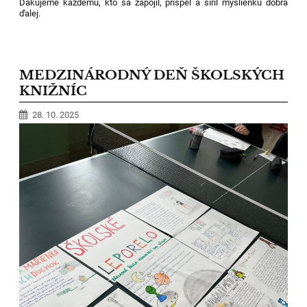
Ďakujeme každému, kto sa zapojil, prispel a šíril myšlienku dobra
ďalej.
MEDZINÁRODNÝ DEŇ ŠKOLSKÝCH
KNIŽNÍC
28. 10. 2025