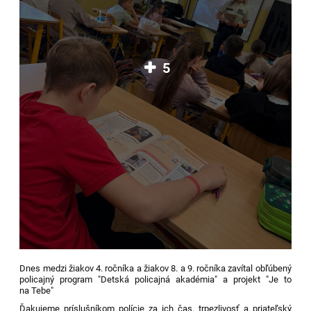
5
Dnes medzi žiakov 4. ročníka a žiakov 8. a 9. ročníka zavítal obľúbený
policajný program "Detská policajná akadémia" a projekt "Je to
na Tebe"
Ďakujeme príslušníkom polície za ich čas, trpezlivosť a priateľský