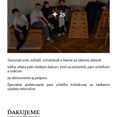
25
Tancovali sme, súťažili, ochutnávali a hlavne sa výborne zabavili.
Veľká vďaka patrí všetkým žiakom, ktorí sa zúčastnili, pani učiteľkám
a rodičom
za občerstvenie aj podporu.
Špeciálne poďakovanie pani učiteľke Kolčákovej za nádhernú
výzdobu telocvične.
ĎAKUJEME